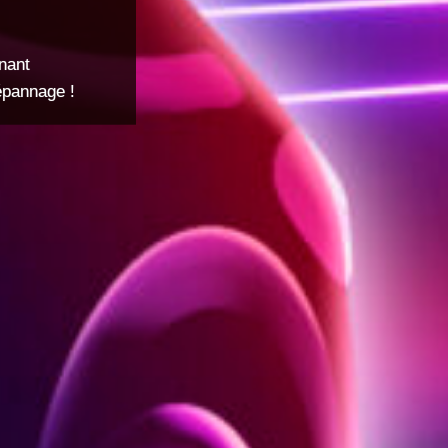
nant
dépannage !